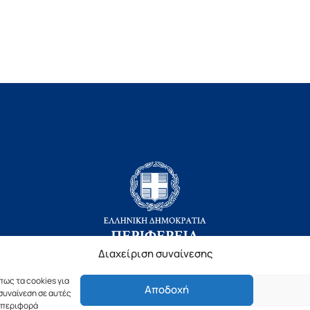
Διαχείριση συναίνεσης
πως τα cookies για
Αποδοχή
Copyright © 2019 Περιφέρεια Πελοποννήσου.
συναίνεση σε αυτές
υμπεριφορά
ιασμός & Υλοποίηση από την
λimeframe
για την Περιφέρεια Πελοπον