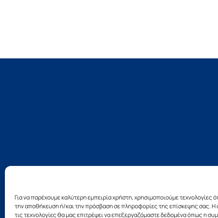
Για να παρέχουμε καλύτερη εμπειρία χρήστη, χρησιμοποιούμε τεχνολογίες ό
την αποθήκευση ή/και την πρόσβαση σε πληροφορίες της επίσκεψης σας. Η 
τις τεχνολογίες θα μας επιτρέψει να επεξεργαζόμαστε δεδομένα όπως η σ
Σχεδ