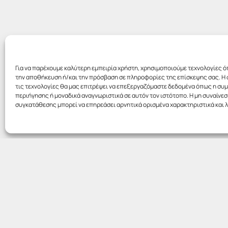
Για να παρέχουμε καλύτερη εμπειρία χρήστη, χρησιμοποιούμε τεχνολογίες ό
την αποθήκευση ή/και την πρόσβαση σε πληροφορίες της επίσκεψης σας. Η 
τις τεχνολογίες θα μας επιτρέψει να επεξεργαζόμαστε δεδομένα όπως η σ
περιήγησης ή μοναδικά αναγνωριστικά σε αυτόν τον ιστότοπο. Η μη συναίνεσ
συγκατάθεσης μπορεί να επηρεάσει αρνητικά ορισμένα χαρακτηριστικά και λ