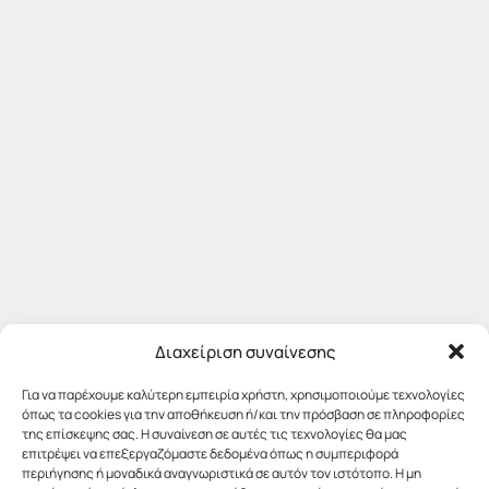
Διαχείριση συναίνεσης
Για να παρέχουμε καλύτερη εμπειρία χρήστη, χρησιμοποιούμε τεχνολογίες
όπως τα cookies για την αποθήκευση ή/και την πρόσβαση σε πληροφορίες
της επίσκεψης σας. Η συναίνεση σε αυτές τις τεχνολογίες θα μας
επιτρέψει να επεξεργαζόμαστε δεδομένα όπως η συμπεριφορά
περιήγησης ή μοναδικά αναγνωριστικά σε αυτόν τον ιστότοπο. Η μη