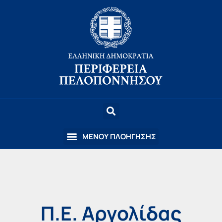
Π.Ε. Αργολίδας