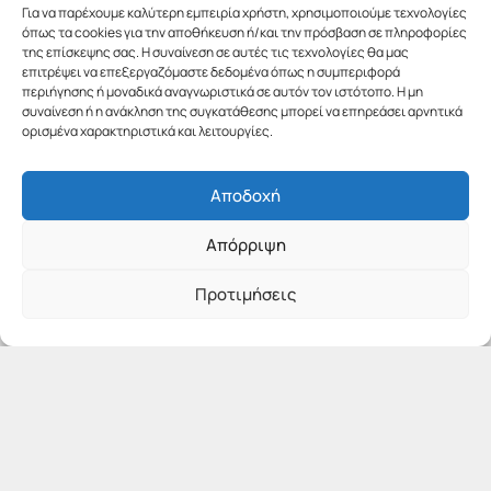
Για να παρέχουμε καλύτερη εμπειρία χρήστη, χρησιμοποιούμε τεχνολογίες
όπως τα cookies για την αποθήκευση ή/και την πρόσβαση σε πληροφορίες
της επίσκεψης σας. Η συναίνεση σε αυτές τις τεχνολογίες θα μας
επιτρέψει να επεξεργαζόμαστε δεδομένα όπως η συμπεριφορά
περιήγησης ή μοναδικά αναγνωριστικά σε αυτόν τον ιστότοπο. Η μη
συναίνεση ή η ανάκληση της συγκατάθεσης μπορεί να επηρεάσει αρνητικά
ορισμένα χαρακτηριστικά και λειτουργίες.
Αποδοχή
Απόρριψη
Προτιμήσεις