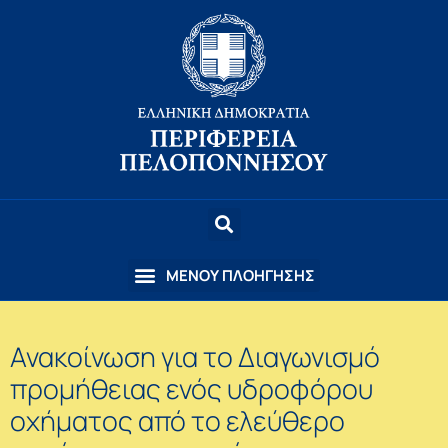
Ανακοίνωση για το Διαγωνισμό
προμήθειας ενός υδροφόρου
οχήματος από το ελεύθερο