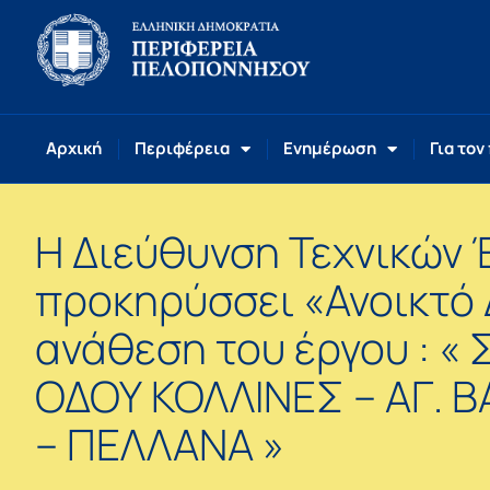
Αρχική
Περιφέρεια
Ενημέρωση
Για τον
Η Διεύθυνση Τεχνικών 
προκηρύσσει «Ανοικτό 
ανάθεση του έργου : 
ΟΔΟΥ ΚΟΛΛΙΝΕΣ – ΑΓ. 
– ΠΕΛΛΑΝΑ »