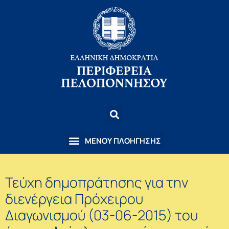
Τεύχη δημοπράτησης για την
διενέργεια Πρόχειρου
Διαγωνισμού (03-06-2015) του