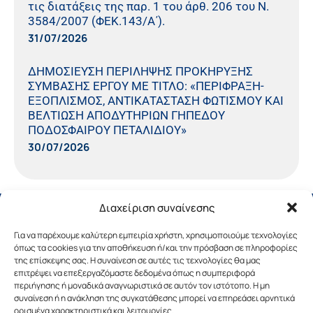
τις διατάξεις της παρ. 1 του άρθ. 206 του Ν.
3584/2007 (ΦΕΚ.143/Α΄).
31/07/2026
ΔΗΜΟΣΙΕΥΣΗ ΠΕΡΙΛΗΨΗΣ ΠΡΟΚΗΡΥΞΗΣ
ΣΥΜΒΑΣΗΣ ΕΡΓΟΥ ΜΕ ΤΙΤΛΟ: «ΠΕΡΙΦΡΑΞΗ-
ΕΞΟΠΛΙΣΜΟΣ, ΑΝΤΙΚΑΤΑΣΤΑΣΗ ΦΩΤΙΣΜΟΥ ΚΑΙ
ΒΕΛΤΙΩΣΗ ΑΠΟΔΥΤΗΡΙΩΝ ΓΗΠΕΔΟΥ
ΠΟΔΟΣΦΑΙΡΟΥ ΠΕΤΑΛΙΔΙΟΥ»
30/07/2026
Διαχείριση συναίνεσης
Για να παρέχουμε καλύτερη εμπειρία χρήστη, χρησιμοποιούμε τεχνολογίες
όπως τα cookies για την αποθήκευση ή/και την πρόσβαση σε πληροφορίες
της επίσκεψης σας. Η συναίνεση σε αυτές τις τεχνολογίες θα μας
επιτρέψει να επεξεργαζόμαστε δεδομένα όπως η συμπεριφορά
περιήγησης ή μοναδικά αναγνωριστικά σε αυτόν τον ιστότοπο. Η μη
συναίνεση ή η ανάκληση της συγκατάθεσης μπορεί να επηρεάσει αρνητικά
ορισμένα χαρακτηριστικά και λειτουργίες.