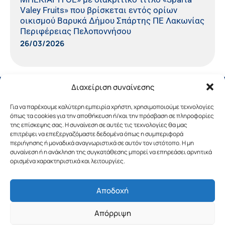
Valey Fruits» που βρίσκεται εντός ορίων
οικισμού Βαρυκά Δήμου Σπάρτης ΠΕ Λακωνίας
Περιφέρειας Πελοποννήσου
26/03/2026
Διαχείριση συναίνεσης
Για να παρέχουμε καλύτερη εμπειρία χρήστη, χρησιμοποιούμε τεχνολογίες
όπως τα cookies για την αποθήκευση ή/και την πρόσβαση σε πληροφορίες
της επίσκεψης σας. Η συναίνεση σε αυτές τις τεχνολογίες θα μας
επιτρέψει να επεξεργαζόμαστε δεδομένα όπως η συμπεριφορά
περιήγησης ή μοναδικά αναγνωριστικά σε αυτόν τον ιστότοπο. Η μη
συναίνεση ή η ανάκληση της συγκατάθεσης μπορεί να επηρεάσει αρνητικά
ορισμένα χαρακτηριστικά και λειτουργίες.
Αποδοχή
Copyright © 2019 Περιφέρεια Πελοποννήσου.
Απόρριψη
Σχεδιασμός & Υλοποίηση από την
λimeframe
για
την Περιφέρεια Πελοποννήσου