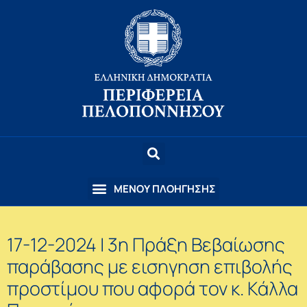
17-12-2024 | 3η Πράξη Βεβαίωσης
παράβασης με εισηγηση επιβολής
προστίμου που αφορά τον κ. Κάλλα