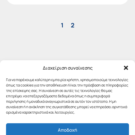
1
2
Διαχείριση συναίνεσης
Για να παρέχουμε καλύτερη εμπειρία χρήστη, χρησιμοποιούμε τεχνολογίες
όπως τα cookies για την αποθήκευση ή/και την πρόσβαση σε πληροφορίες
της επίσκεψης σας. Η συναίνεση σε αυτές τις τεχνολογίες θα μας
επιτρέψει να επεξεργαζόμαστε δεδομένα όπως η συμπεριφορά
περιήγησης ή μοναδικά αναγνωριστικά σε αυτόν τον ιστότοπο. Η μη
συναίνεση ή η ανάκληση της συγκατάθεσης μπορεί να επηρεάσει αρνητικά
ορισμένα χαρακτηριστικά και λειτουργίες.
Αποδοχή