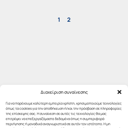
1
2
Διαχείριση συναίνεσης
Για να παρέχουμε καλύτερη εμπειρία χρήστη, χρησιμοποιούμε τεχνολογίες
όπως τα cookies για την αποθήκευση ή/και την πρόσβαση σε πληροφορίες
της επίσκεψης σας. Η συναίνεση σε αυτές τις τεχνολογίες θα μας
επιτρέψει να επεξεργαζόμαστε δεδομένα όπως η συμπεριφορά
περιήγησης ή μοναδικά αναγνωριστικά σε αυτόν τον ιστότοπο. Η μη