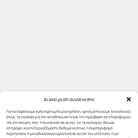
Διαχείριση συναίνεσης
Για να παρέχουμε καλύτερη εμπειρία χρήστη, χρησιμοποιούμε τεχνολογίες
όπως τα cookies για την αποθήκευση ή/και την πρόσβαση σε πληροφορίες
της επίσκεψης σας. Η συναίνεση σε αυτές τις τεχνολογίες θα μας
επιτρέψει να επεξεργαζόμαστε δεδομένα όπως η συμπεριφορά
περιήγησης ή μοναδικά αναγνωριστικά σε αυτόν τον ιστότοπο. Η μη