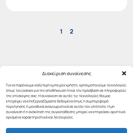
1
2
Διαχείριση συναίνεσης
Για να παρέχουμε καλύτερη εμπειρία χρήστη, χρησιμοποιούμε τεχνολογίες
όπως τα cookies για την αποθήκευση ή/και την πρόσβαση σε πληροφορίες
της επίσκεψης σας. Η συναίνεση σε αυτές τις τεχνολογίες θα μας
επιτρέψει να επεξεργαζόμαστε δεδομένα όπως η συμπεριφορά
περιήγησης ή μοναδικά αναγνωριστικά σε αυτόν τον ιστότοπο. Η μη
συναίνεση ή η ανάκληση της συγκατάθεσης μπορεί να επηρεάσει αρνητικά
ορισμένα χαρακτηριστικά και λειτουργίες.