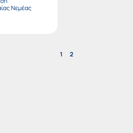
αση
αίας Νεμέας
1
2