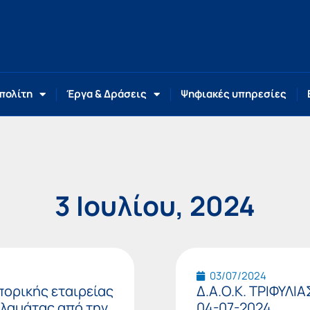
 πολίτη
Έργα & Δράσεις
Ψηφιακές υπηρεσίες
3 Ιουλίου, 2024
Page
Page
03/07/2024
ορικής εταιρείας
Δ.Α.Ο.Κ. ΤΡΙΦΥΛ
αλαμάτας από την
04-07-2024