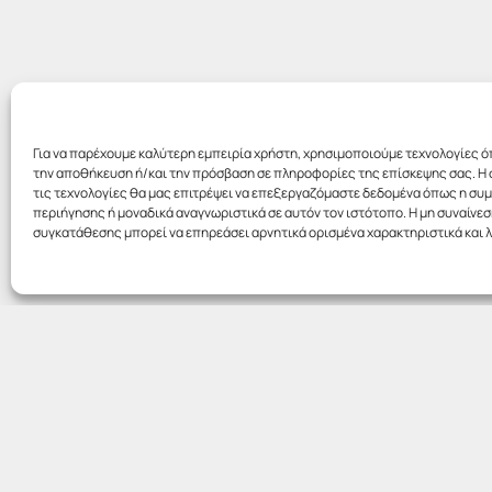
Για να παρέχουμε καλύτερη εμπειρία χρήστη, χρησιμοποιούμε τεχνολογίες ό
την αποθήκευση ή/και την πρόσβαση σε πληροφορίες της επίσκεψης σας. Η 
τις τεχνολογίες θα μας επιτρέψει να επεξεργαζόμαστε δεδομένα όπως η σ
περιήγησης ή μοναδικά αναγνωριστικά σε αυτόν τον ιστότοπο. Η μη συναίνεσ
συγκατάθεσης μπορεί να επηρεάσει αρνητικά ορισμένα χαρακτηριστικά και λ