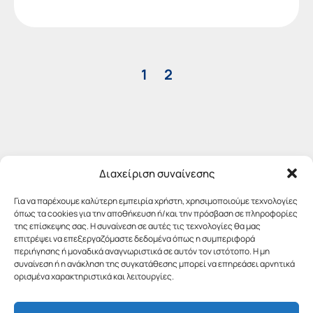
1
2
Διαχείριση συναίνεσης
Για να παρέχουμε καλύτερη εμπειρία χρήστη, χρησιμοποιούμε τεχνολογίες
όπως τα cookies για την αποθήκευση ή/και την πρόσβαση σε πληροφορίες
της επίσκεψης σας. Η συναίνεση σε αυτές τις τεχνολογίες θα μας
επιτρέψει να επεξεργαζόμαστε δεδομένα όπως η συμπεριφορά
περιήγησης ή μοναδικά αναγνωριστικά σε αυτόν τον ιστότοπο. Η μη
συναίνεση ή η ανάκληση της συγκατάθεσης μπορεί να επηρεάσει αρνητικά
ορισμένα χαρακτηριστικά και λειτουργίες.