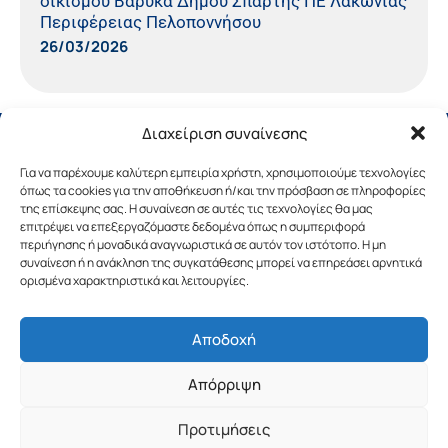
οικισμού Βαρυκά Δήμου Σπάρτης ΠΕ Λακωνίας
Περιφέρειας Πελοποννήσου
26/03/2026
Διαχείριση συναίνεσης
Για να παρέχουμε καλύτερη εμπειρία χρήστη, χρησιμοποιούμε τεχνολογίες
όπως τα cookies για την αποθήκευση ή/και την πρόσβαση σε πληροφορίες
της επίσκεψης σας. Η συναίνεση σε αυτές τις τεχνολογίες θα μας
επιτρέψει να επεξεργαζόμαστε δεδομένα όπως η συμπεριφορά
περιήγησης ή μοναδικά αναγνωριστικά σε αυτόν τον ιστότοπο. Η μη
συναίνεση ή η ανάκληση της συγκατάθεσης μπορεί να επηρεάσει αρνητικά
ορισμένα χαρακτηριστικά και λειτουργίες.
Αποδοχή
Copyright © 2019 Περιφέρεια Πελοποννήσου.
Απόρριψη
Σχεδιασμός & Υλοποίηση από την
λimeframe
για
την Περιφέρεια Πελοποννήσου
Προτιμήσεις