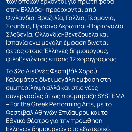
των οποίων έρχονται για πρώτη φορά
στην Ελλάδα- προέρχονται από
Φινλανδία, Βραζιλία, Γαλλία, Γερμανία,
Σουηδία, Πράσινο Ακρωτήρι-Πορτογαλία,
Σλοβενία, Ολλανδία-Βενεζουέλα και
Ισπανία ενώ μεγάλη έμφαση δίνεται
φέτος στους Έλληνες δημιουργούς,
φιλοξενώντας επίσης 12 χορογράφους.
To 32ο Διεθνές Φεστιβάλ Χορού
Καλαμάτας δίνει μεγάλη έμφαση στη
συμπερίληψη αλλά και στις νέες
συνεργασίες όπως η σύμπραξη SYSTEMA
– For the Greek Performing Arts, με το
Φεστιβάλ Αθηνών Επιδαύρου και το
Εθνικό Θέατρο για την προώθηση
Ελλήνων δημιουργών στο εξωτερικό.