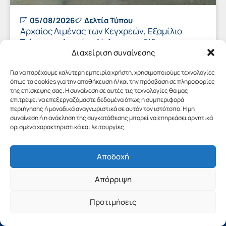
05/08/2026
Δελτία Τύπου
Αρχαίος Λιμένας των Κεγχρεών, Εξαμίλιο
Τείχος και Aρχαίος Δίολκος αποδίδονται στο
κοινό με τη συμβολή της Περιφέρειας
Διαχείριση συναίνεσης
Πελοποννήσου
Για να παρέχουμε καλύτερη εμπειρία χρήστη, χρησιμοποιούμε τεχνολογίες
όπως τα cookies για την αποθήκευση ή/και την πρόσβαση σε πληροφορίες
της επίσκεψης σας. Η συναίνεση σε αυτές τις τεχνολογίες θα μας
επιτρέψει να επεξεργαζόμαστε δεδομένα όπως η συμπεριφορά
περιήγησης ή μοναδικά αναγνωριστικά σε αυτόν τον ιστότοπο. Η μη
συναίνεση ή η ανάκληση της συγκατάθεσης μπορεί να επηρεάσει αρνητικά
ορισμένα χαρακτηριστικά και λειτουργίες.
Αποδοχή
Απόρριψη
Προτιμήσεις