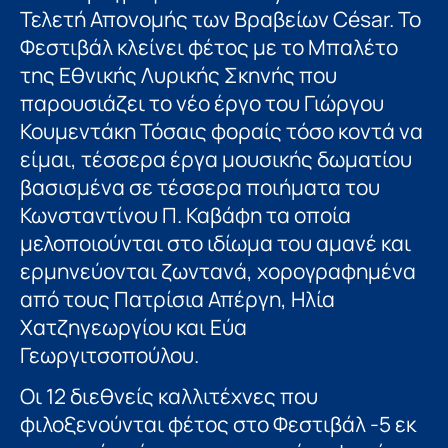
Τελετή Απονομής των Βραβείων César. Το
Φεστιβάλ κλείνει φέτος με το Μπαλέτο
της Εθνικής Λυρικής Σκηνής που
παρουσιάζει το νέο έργο του Γιώργου
Κουμεντάκη Τόσαις φοραίς τόσο κοντά να
είμαι, τέσσερα έργα μουσικής δωματίου
βασισμένα σε τέσσερα ποιήματα του
Κωνσταντίνου Π. Καβάφη τα οποία
μελοποιούνται στο ιδίωμα του αμανέ και
ερμηνεύονται ζωντανά, χορογραφημένα
από τους Πατρίσια Απέργη, Ηλία
Χατζηγεωργίου και Εύα
Γεωργιτσοπούλου.
Οι 12 διεθνείς καλλιτέχνες που
φιλοξενούνται φέτος στο Φεστιβάλ -5 εκ