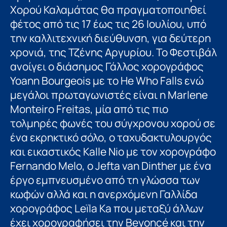
Χορού Καλαμάτας θα πραγματοποιηθεί
φέτος από τις 17 έως τις 26 Ιουλίου, υπό
την καλλιτεχνική διεύθυνση, για δεύτερη
χρονιά, της Τζένης Αργυρίου. Το Φεστιβάλ
ανοίγει ο διάσημος Γάλλος χορογράφος
Yoann Bourgeois με το He Who Falls ενώ
μεγάλοι πρωταγωνιστές είναι η Marlene
Monteiro Freitas, μία από τις πιο
τολμηρές φωνές του σύγχρονου χορού σε
ένα εκρηκτικό σόλο, ο ταχυδακτυλουργός
και εικαστικός Kalle Nio με τον χορογράφο
Fernando Melo, ο Jefta van Dinther με ένα
έργο εμπνευσμένο από τη γλώσσα των
κωφών αλλά και η ανερχόμενη Γαλλίδα
χορογράφος Leïla Ka που μεταξύ άλλων
έχει χορογραφήσει την Beyoncé και την