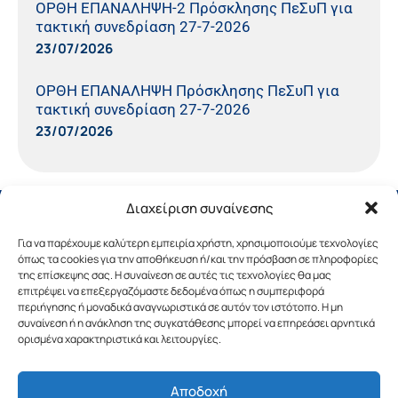
ΟΡΘΗ ΕΠΑΝΑΛΗΨΗ-2 Πρόσκλησης ΠεΣυΠ για
τακτική συνεδρίαση 27-7-2026
23/07/2026
ΟΡΘΗ ΕΠΑΝΑΛΗΨΗ Πρόσκλησης ΠεΣυΠ για
τακτική συνεδρίαση 27-7-2026
23/07/2026
Διαχείριση συναίνεσης
Για να παρέχουμε καλύτερη εμπειρία χρήστη, χρησιμοποιούμε τεχνολογίες
όπως τα cookies για την αποθήκευση ή/και την πρόσβαση σε πληροφορίες
της επίσκεψης σας. Η συναίνεση σε αυτές τις τεχνολογίες θα μας
επιτρέψει να επεξεργαζόμαστε δεδομένα όπως η συμπεριφορά
περιήγησης ή μοναδικά αναγνωριστικά σε αυτόν τον ιστότοπο. Η μη
συναίνεση ή η ανάκληση της συγκατάθεσης μπορεί να επηρεάσει αρνητικά
ορισμένα χαρακτηριστικά και λειτουργίες.
Αποδοχή