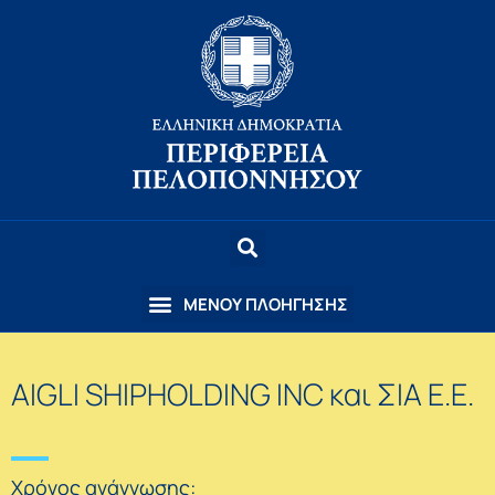
AIGLI SHIPHOLDING INC και ΣΙΑ Ε.Ε.
Χρόνος ανάγνωσης: