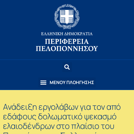
Ανάδειξη εργολάβων για τον από
εδάφους δολωματικό ψεκασμό
ελαιοδένδρων στο πλαίσιο του