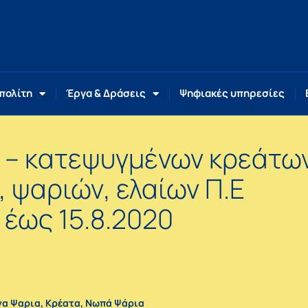
 πολίτη
Έργα & Δράσεις
Ψηφιακές υπηρεσίες
 – κατεψυγμένων κρεάτων
 ψαριών, ελαίων Π.Ε
 έως 15.8.2020
να Ψαρια
,
Κρέατα
,
Νωπά Ψάρια