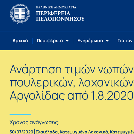
Αρχική
Περιφέρεια
Ενημέρωση
Για τον
Ανάρτηση τιμών νωπών
πουλερικών, λαχανικών,
Αργολίδας από 1.8.2020
Χρόνος ανάγνωσης:
30/07/2020
Ελαιόλαδα
,
Κατεψυγμένα Λαχανικά
,
Κατεψυγμέ