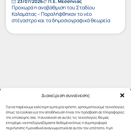
23/07/2026
Π.Ε. Μεσσηνίας
Προχωρά η αναβάθμιση του Σταδίου
Καλαμάτας – Παραλήφθηκαν το νέο
στέγαστρο και τα δημοσιογραφικά θεωρεία
Διαχείριση συναίνεσης
Για να παρέχουμε καλύτερη εμπειρία χρήστη, χρησιμοποιούμε τεχνολογίες
όπως τα cookies για την αποθήκευση ή/και την πρόσβαση σε πληροφορίες
της επίσκεψης σας. Η συναίνεση σε αυτές τις τεχνολογίες θα μας
επιτρέψει να επεξεργαζόμαστε δεδομένα όπως η συμπεριφορά
περιήγησης ή μοναδικά αναγνωριστικά σε αυτόν τον ιστότοπο. Η μη