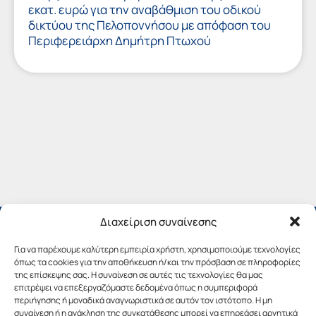
εκατ. ευρώ για την αναβάθμιση του οδικού
δικτύου της Πελοποννήσου με απόφαση του
Περιφερειάρχη Δημήτρη Πτωχού
Διαχείριση συναίνεσης
Για να παρέχουμε καλύτερη εμπειρία χρήστη, χρησιμοποιούμε τεχνολογίες
όπως τα cookies για την αποθήκευση ή/και την πρόσβαση σε πληροφορίες
της επίσκεψης σας. Η συναίνεση σε αυτές τις τεχνολογίες θα μας
επιτρέψει να επεξεργαζόμαστε δεδομένα όπως η συμπεριφορά
περιήγησης ή μοναδικά αναγνωριστικά σε αυτόν τον ιστότοπο. Η μη
συναίνεση ή η ανάκληση της συγκατάθεσης μπορεί να επηρεάσει αρνητικά