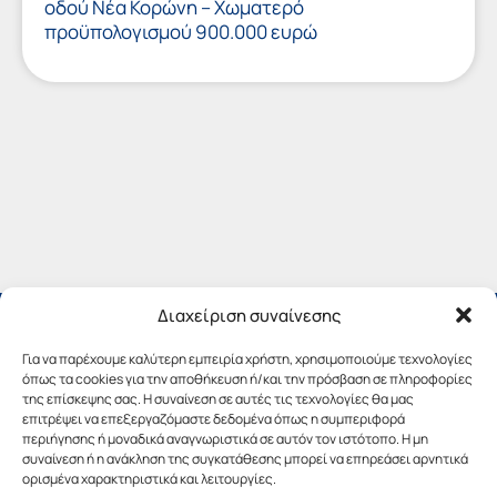
οδού Νέα Κορώνη – Χωματερό
προϋπολογισμού 900.000 ευρώ
Διαχείριση συναίνεσης
Για να παρέχουμε καλύτερη εμπειρία χρήστη, χρησιμοποιούμε τεχνολογίες
όπως τα cookies για την αποθήκευση ή/και την πρόσβαση σε πληροφορίες
της επίσκεψης σας. Η συναίνεση σε αυτές τις τεχνολογίες θα μας
επιτρέψει να επεξεργαζόμαστε δεδομένα όπως η συμπεριφορά
περιήγησης ή μοναδικά αναγνωριστικά σε αυτόν τον ιστότοπο. Η μη
συναίνεση ή η ανάκληση της συγκατάθεσης μπορεί να επηρεάσει αρνητικά
ορισμένα χαρακτηριστικά και λειτουργίες.