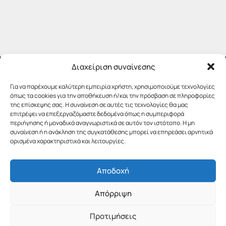
Διαχείριση συναίνεσης
Για να παρέχουμε καλύτερη εμπειρία χρήστη, χρησιμοποιούμε τεχνολογίες
όπως τα cookies για την αποθήκευση ή/και την πρόσβαση σε πληροφορίες
της επίσκεψης σας. Η συναίνεση σε αυτές τις τεχνολογίες θα μας
επιτρέψει να επεξεργαζόμαστε δεδομένα όπως η συμπεριφορά
περιήγησης ή μοναδικά αναγνωριστικά σε αυτόν τον ιστότοπο. Η μη
συναίνεση ή η ανάκληση της συγκατάθεσης μπορεί να επηρεάσει αρνητικά
ορισμένα χαρακτηριστικά και λειτουργίες.
Αποδοχή
Copyright © 2019 Περιφέρεια Πελοποννήσου.
Απόρριψη
Σχεδιασμός & Υλοποίηση από την
λimeframe
για
την Περιφέρεια Πελοποννήσου
Προτιμήσεις