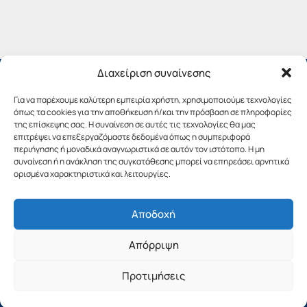
Διαχείριση συναίνεσης
Για να παρέχουμε καλύτερη εμπειρία χρήστη, χρησιμοποιούμε τεχνολογίες
όπως τα cookies για την αποθήκευση ή/και την πρόσβαση σε πληροφορίες
της επίσκεψης σας. Η συναίνεση σε αυτές τις τεχνολογίες θα μας
επιτρέψει να επεξεργαζόμαστε δεδομένα όπως η συμπεριφορά
περιήγησης ή μοναδικά αναγνωριστικά σε αυτόν τον ιστότοπο. Η μη
συναίνεση ή η ανάκληση της συγκατάθεσης μπορεί να επηρεάσει αρνητικά
ορισμένα χαρακτηριστικά και λειτουργίες.
Αποδοχή
Copyright © 2019 Περιφέρεια Πελοποννήσου.
Απόρριψη
Σχεδιασμός & Υλοποίηση από την
λimeframe
για
την Περιφέρεια Πελοποννήσου
Προτιμήσεις