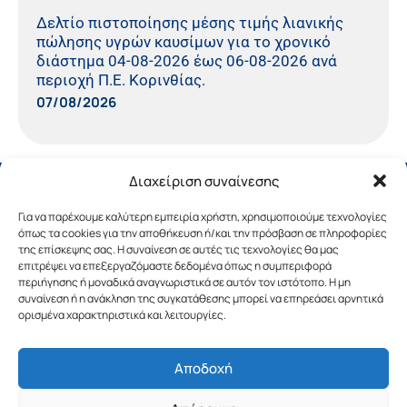
Δελτίο πιστοποίησης μέσης τιμής λιανικής
πώλησης υγρών καυσίμων για το χρονικό
διάστημα 04-08-2026 έως 06-08-2026 ανά
περιοχή Π.Ε. Κορινθίας.
07/08/2026
Διαχείριση συναίνεσης
Για να παρέχουμε καλύτερη εμπειρία χρήστη, χρησιμοποιούμε τεχνολογίες
όπως τα cookies για την αποθήκευση ή/και την πρόσβαση σε πληροφορίες
της επίσκεψης σας. Η συναίνεση σε αυτές τις τεχνολογίες θα μας
επιτρέψει να επεξεργαζόμαστε δεδομένα όπως η συμπεριφορά
περιήγησης ή μοναδικά αναγνωριστικά σε αυτόν τον ιστότοπο. Η μη
συναίνεση ή η ανάκληση της συγκατάθεσης μπορεί να επηρεάσει αρνητικά
ορισμένα χαρακτηριστικά και λειτουργίες.
Αποδοχή
Copyright © 2019 Περιφέρεια Πελοποννήσου.