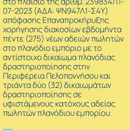
στο πλαίσιο της αριθμ. 239834/11-
07-2023 (ΑΔΑ: ΨΝ947Λ1-Σ4Υ)
απόφασης Επαναπροκήρυξης
χορήγησης διακοσίων εβδομήντα
πέντε (275) νέων αδειών πωλητών
στο πλανόδιο εμπόριο με το
αντίστοιχο δικαίωμα πλανόδιας
δραστηριοποίησης στην
Περιφέρεια Πελοποννήσου και
τριάντα δύο (32) δικαιωμάτων
δραστηριοποίησης σε
υφιστάμενους κατόχους αδείας
πωλητών πλανόδιου εμπορίου.