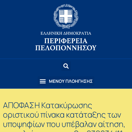
ΑΠΟΦΑΣΗ Κατακύρωσης
οριστικού πίνακα κατάταξης των
υποψηφίων που υπέβαλαν αίτηση,