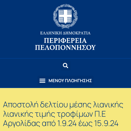
Αποστολή δελτίου μέσης λιανικής
λιανικής τιμής τροφίμων Π.Ε
Αργολίδας από 1.9.24 έως 15.9.24