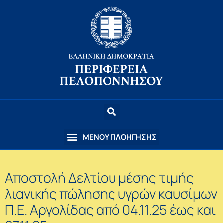
Αποστολή Δελτίου μέσης τιμής
λιανικής πώλησης υγρών καυσίμων
Π.Ε. Αργολίδας από 04.11.25 έως και