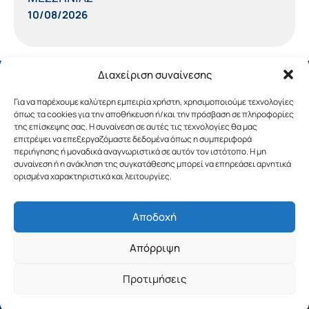
10/08/2026
Διαχείριση συναίνεσης
Για να παρέχουμε καλύτερη εμπειρία χρήστη, χρησιμοποιούμε τεχνολογίες
όπως τα cookies για την αποθήκευση ή/και την πρόσβαση σε πληροφορίες
της επίσκεψης σας. Η συναίνεση σε αυτές τις τεχνολογίες θα μας
επιτρέψει να επεξεργαζόμαστε δεδομένα όπως η συμπεριφορά
περιήγησης ή μοναδικά αναγνωριστικά σε αυτόν τον ιστότοπο. Η μη
συναίνεση ή η ανάκληση της συγκατάθεσης μπορεί να επηρεάσει αρνητικά
ορισμένα χαρακτηριστικά και λειτουργίες.
Αποδοχή
Copyright © 2019 Περιφέρεια Πελοποννήσου.
Απόρριψη
Σχεδιασμός & Υλοποίηση από την
λimeframe
για
την Περιφέρεια Πελοποννήσου
Προτιμήσεις