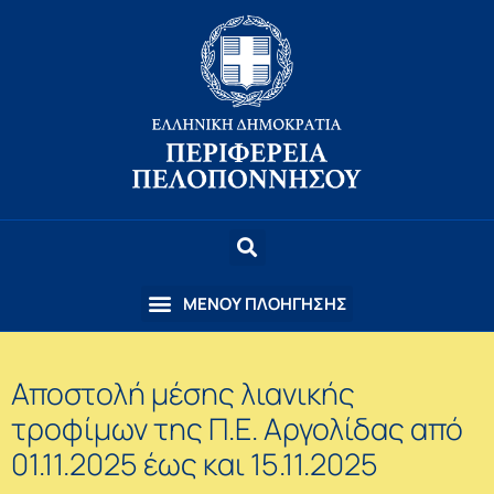
Αποστολή μέσης λιανικής
τροφίμων της Π.Ε. Αργολίδας από
01.11.2025 έως και 15.11.2025