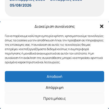
05/08/2026
Διαχείριση συναίνεσης
Για να παρέχουμε καλύτερη εμπειρία χρήστη, χρησιμοποιούμε τεχνολογίες
όπως τα cookies για την αποθήκευση ή/και την πρόσβαση σε πληροφορίες
της επίσκεψης σας. Η συναίνεση σε αυτές τις τεχνολογίες θα μας
επιτρέψει να επεξεργαζόμαστε δεδομένα όπως η συμπεριφορά
περιήγησης ή μοναδικά αναγνωριστικά σε αυτόν τον ιστότοπο. Η μη
συναίνεση ή η ανάκληση της συγκατάθεσης μπορεί να επηρεάσει αρνητικά
ορισμένα χαρακτηριστικά και λειτουργίες.
Αποδοχή
Copyright © 2019 Περιφέρεια Πελοποννήσου.
Απόρριψη
Σχεδιασμός & Υλοποίηση από την
λimeframe
για
την Περιφέρεια Πελοποννήσου
Προτιμήσεις