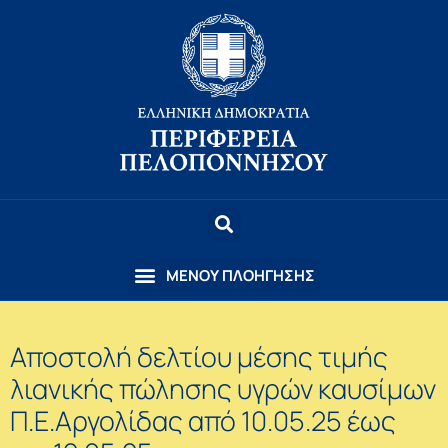
Αποστολή δελτίου μέσης τιμής
λιανικής πώλησης υγρών καυσίμων
Π.Ε.Αργολίδας από 10.05.25 έως