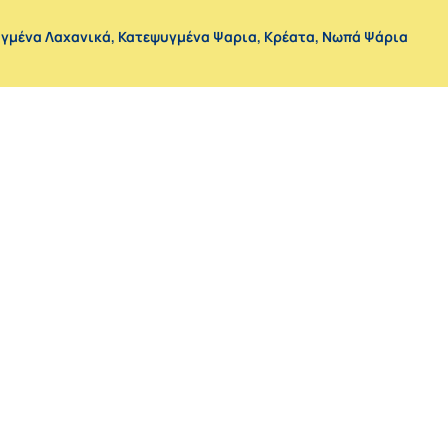
γμένα Λαχανικά
,
Κατεψυγμένα Ψαρια
,
Κρέατα
,
Νωπά Ψάρια