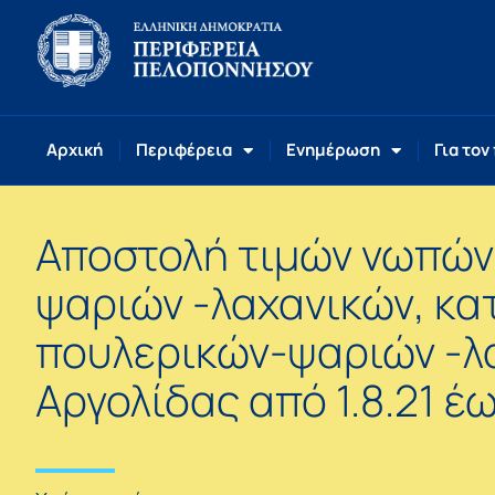
Αρχική
Περιφέρεια
Ενημέρωση
Για τον
Αποστολή τιμών νωπών
ψαριών -λαχανικών, κ
πουλερικών-ψαριών -λα
Αργολίδας από 1.8.21 έω