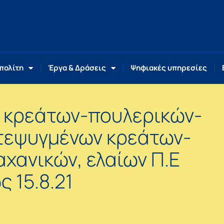
 πολίτη
Έργα & Δράσεις
Ψηφιακές υπηρεσίες
 κρεάτων-πουλερικών-
ατεψυγμένων κρεάτων-
χανικών, ελαίων Π.Ε
ς 15.8.21