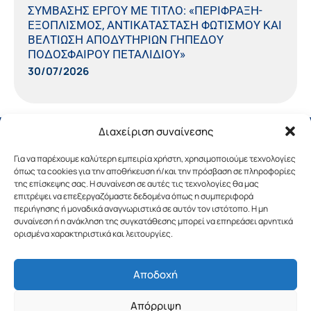
ΣΥΜΒΑΣΗΣ ΕΡΓΟΥ ΜΕ ΤΙΤΛΟ: «ΠΕΡΙΦΡΑΞΗ-
ΕΞΟΠΛΙΣΜΟΣ, ΑΝΤΙΚΑΤΑΣΤΑΣΗ ΦΩΤΙΣΜΟΥ ΚΑΙ
ΒΕΛΤΙΩΣΗ ΑΠΟΔΥΤΗΡΙΩΝ ΓΗΠΕΔΟΥ
ΠΟΔΟΣΦΑΙΡΟΥ ΠΕΤΑΛΙΔΙΟΥ»
30/07/2026
Διαχείριση συναίνεσης
Για να παρέχουμε καλύτερη εμπειρία χρήστη, χρησιμοποιούμε τεχνολογίες
όπως τα cookies για την αποθήκευση ή/και την πρόσβαση σε πληροφορίες
της επίσκεψης σας. Η συναίνεση σε αυτές τις τεχνολογίες θα μας
επιτρέψει να επεξεργαζόμαστε δεδομένα όπως η συμπεριφορά
περιήγησης ή μοναδικά αναγνωριστικά σε αυτόν τον ιστότοπο. Η μη
συναίνεση ή η ανάκληση της συγκατάθεσης μπορεί να επηρεάσει αρνητικά
ορισμένα χαρακτηριστικά και λειτουργίες.
Αποδοχή
Copyright © 2019 Περιφέρεια Πελοποννήσου.
Απόρριψη
Σχεδιασμός & Υλοποίηση από την
λimeframe
για