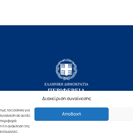
Διαχείριση συναίνεσης
πως τα cookies για
Αποδοχή
Copyright © 2019 Περιφέρεια Πελοποννήσου.
συναίνεση σε αυτές
υμπεριφορά
ιασμός & Υλοποίηση από την
λimeframe
για την Περιφέρεια Πελοπον
η ή η ανάκληση της
ειτουργίες.