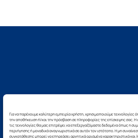
Για να παρέχουμε καλύτερη εμπειρία χρήστη, χρησιμοποιούμε τεχνολογίες ό
την αποθήκευση ή/και την πρόσβαση σε πληροφορίες της επίσκεψης σας. Η 
τις τεχνολογίες θα μας επιτρέψει να επεξεργαζόμαστε δεδομένα όπως η σ
Σχεδ
περιήγησης ή μοναδικά αναγνωριστικά σε αυτόν τον ιστότοπο. Η μη συναίνεσ
συγκατάθεσης μπορεί να επηρεάσει αρνητικά ορισμένα χαρακτηριστικά και λ