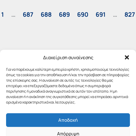
1
…
687
688
689
690
691
…
827
Διαχείριση συναίνεσης
Για να παρέχουμε καλύτερη εμπειρία χρήστη, χρησιμοποιούμε τεχνολογίες
όπως τα cookies για την αποθήκευση ή/και την πρόσβαση σε πληροφορίες
της επίσκεψης σας. Η συναίνεση σε αυτές τις τεχνολογίες θα μας
επιτρέψει να επεξεργαζόμαστε δεδομένα όπως η συμπεριφορά
περιήγησης ή μοναδικά αναγνωριστικά σε αυτόν τον ιστότοπο. Η μη
συναίνεση ή η ανάκληση της συγκατάθεσης μπορεί να επηρεάσει αρνητικά
ορισμένα χαρακτηριστικά και λειτουργίες.
Αποδοχή
Απόρριψη