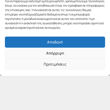
Για να παρέχουμε καλύτερη εμπειρία χρήστη, χρησιμοποιούμε τεχνολογίες
όπως τα cookies για την αποθήκευση ή/και την πρόσβαση σε πληροφορίες
της επίσκεψης σας. Η συναίνεση σε αυτές τις τεχνολογίες θα μας
επιτρέψει να επεξεργαζόμαστε δεδομένα όπως η συμπεριφορά
περιήγησης ή μοναδικά αναγνωριστικά σε αυτόν τον ιστότοπο. Η μη
συναίνεση ή η ανάκληση της συγκατάθεσης μπορεί να επηρεάσει αρνητικά
ορισμένα χαρακτηριστικά και λειτουργίες.
Αποδοχή
Απόρριψη
Προτιμήσεις