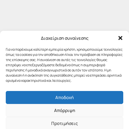
Διαχείριση συναίνεσης
Για να παρέχουμε καλύτερη εμπειρία χρήστη, χρησιμοποιούμε τεχνολογίες
όπως τα cookies για την αποθήκευση ή/και την πρόσβαση σε πληροφορίες
της επίσκεψης σας. Η συναίνεση σε αυτές τις τεχνολογίες θα μας
επιτρέψει να επεξεργαζόμαστε δεδομένα όπως η συμπεριφορά
περιήγησης ή μοναδικά αναγνωριστικά σε αυτόν τον ιστότοπο. Η μη
συναίνεση ή η ανάκληση της συγκατάθεσης μπορεί να επηρεάσει αρνητικά
ορισμένα χαρακτηριστικά και λειτουργίες.
Αποδοχή
Απόρριψη
Προτιμήσεις