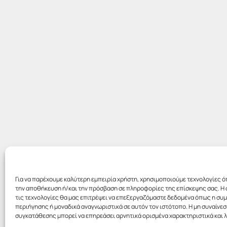
Για να παρέχουμε καλύτερη εμπειρία χρήστη, χρησιμοποιούμε τεχνολογίες ό
την αποθήκευση ή/και την πρόσβαση σε πληροφορίες της επίσκεψης σας. Η 
τις τεχνολογίες θα μας επιτρέψει να επεξεργαζόμαστε δεδομένα όπως η σ
περιήγησης ή μοναδικά αναγνωριστικά σε αυτόν τον ιστότοπο. Η μη συναίνεσ
συγκατάθεσης μπορεί να επηρεάσει αρνητικά ορισμένα χαρακτηριστικά και λ