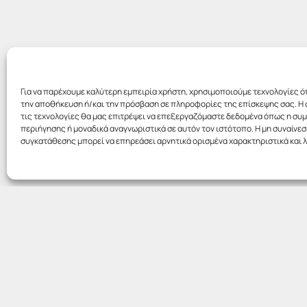
Για να παρέχουμε καλύτερη εμπειρία χρήστη, χρησιμοποιούμε τεχνολογίες ό
την αποθήκευση ή/και την πρόσβαση σε πληροφορίες της επίσκεψης σας. Η 
τις τεχνολογίες θα μας επιτρέψει να επεξεργαζόμαστε δεδομένα όπως η σ
περιήγησης ή μοναδικά αναγνωριστικά σε αυτόν τον ιστότοπο. Η μη συναίνεσ
συγκατάθεσης μπορεί να επηρεάσει αρνητικά ορισμένα χαρακτηριστικά και λ