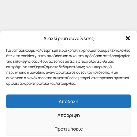
Διαχείριση συναίνεσης
Για να παρέχουμε καλύτερη εμπειρία χρήστη, χρησιμοποιούμε τεχνολογίες
όπως τα cookies για την αποθήκευση ή/και την πρόσβαση σε πληροφορίες
της επίσκεψης σας. Η συναίνεση σε αυτές τις τεχνολογίες θα μας
επιτρέψει να επεξεργαζόμαστε δεδομένα όπως η συμπεριφορά
περιήγησης ή μοναδικά αναγνωριστικά σε αυτόν τον ιστότοπο. Η μη
συναίνεση ή η ανάκληση της συγκατάθεσης μπορεί να επηρεάσει αρνητικά
ορισμένα χαρακτηριστικά και λειτουργίες.
Αποδοχή
Απόρριψη
Προτιμήσεις