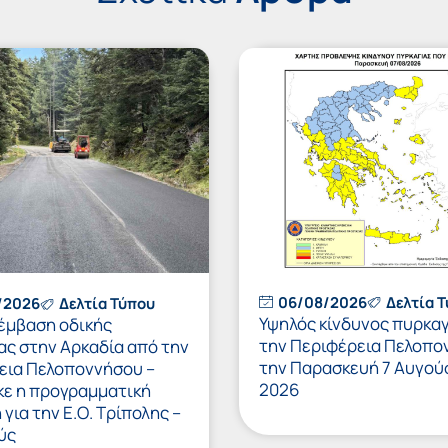
06/08/2026
Δελτία 
/2026
Δελτία Τύπου
Υψηλός κίνδυνος πυρκαγ
έμβαση οδικής
την Περιφέρεια Πελοπο
ας στην Αρκαδία από την
την Παρασκευή 7 Αυγού
εια Πελοποννήσου –
2026
κε η προγραμματική
για την Ε.Ο. Τρίπολης –
ύς