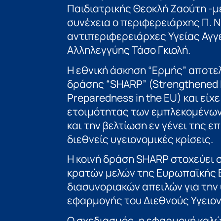
Παιδιατρικής Θεοκλή Ζαούτη -μ
συνέχεια ο περιφερειάρχης Π. 
αντιπεριφερειάρχες Υγείας Αγγε
Αλληλεγγύης Τάσο Γκιολή.
Η εθνική άσκηση “Ερμής” αποτε
δράσης “SHARP” (Strengthened I
Preparedness in the EU) και εί
ετοιμότητας των εμπλεκομένων
και την βελτίωση εν γένει της 
διεθνείς υγειονομικές κρίσεις.
Η κοινή δράση SHARP στοχεύει 
κρατών μελών της Ευρωπαϊκής 
διασυνοριακών απειλών για την 
εφαρμογής του Διεθνούς Υγειον
Ο σχεδιασμός, η εφαρμογή καλώ