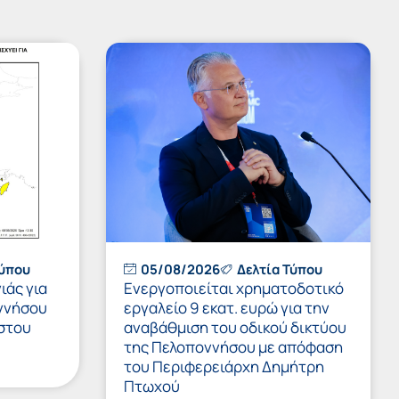
Τύπου
05/08/2026
Δελτία Τύπου
ιάς για
Ενεργοποιείται χρηματοδοτικό
ννήσου
εργαλείο 9 εκατ. ευρώ για την
στου
αναβάθμιση του οδικού δικτύου
της Πελοποννήσου με απόφαση
του Περιφερειάρχη Δημήτρη
Πτωχού