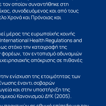
ε τον οποίον συναντήθηκε στη
Νίκας, συνοδευόμενος και από τους
λο Χρονά και Πρόνοιας και
λεί μέρος της ευρωπαϊκής κοινής
nternational Health Regulations and
χε ως στόχο την καταγραφή της
 φορέων, τον εντοπισμό αδυναμιών
επιχειρησιακής απόκρισης σε πιθανές
στην ενίσχυση της ετοιμότητας των
Ενωσης έναντι σοβαρών
υγεία και στην υποστήριξη της
ομικού Κανονισμού ΔΥΚ (2005).
ν πρακτικών σε εθνικό επίπεδο για τον