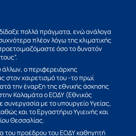
 δίδαξε πολλά πράγματα, ενώ ανάλογα
 συχνότερα πλέον λόγω της κλιματικής
α προετοιμαζόμαστε όσο το δυνατόν
τους”.
 άλλων, ο περιφερειάρχης
 στον χαιρετισμό του -το πρωί
κατά την έναρξη της εθνικής άσκησης
 στην Καλαμάτα ο ΕΟΔΥ (Εθνικός
ε συνεργασία με το υπουργείο Υγείας,
αθώς και τo Εργαστήριο Υγιεινής και
ίου Θεσσαλίας.
ία του προέδρου του ΕΟΔΥ καθηγητή