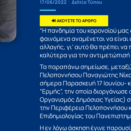
17/06/2022
Δελτία Τύπου
🔊 ΑΚΟΥΣΤΕ ΤΟ ΑΡΘΡΟ
“Η πανδημία του κορονοϊού μας
φαινόμενα αναμένεται να είναι
αλλαγής, γι’ αυτό θα πρέπει ν
καλύτερα για την αντιμετώπισή 
Τα παραπάνω σημείωσε, μεταξύ
Πελοποννήσου Παναγιώτης Νίκας
σήμερα Παρασκευή 17 Ιουνίου- 
“Ερμής”, την οποία διοργάνωσε
Οργανισμός Δημόσιας Υγείας) σ
την Περιφέρεια Πελοποννήσου κ
Επιδημιολογίας του Πανεπιστημ
Η εν λόγω άσκηση έγινε παρουσ