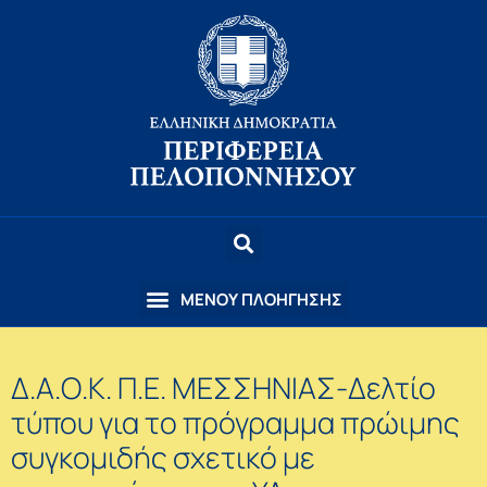
Δ.Α.Ο.Κ. Π.Ε. ΜΕΣΣΗΝΙΑΣ-Δελτίο
τύπου για το πρόγραμμα πρώιμης
συγκομιδής σχετικό με