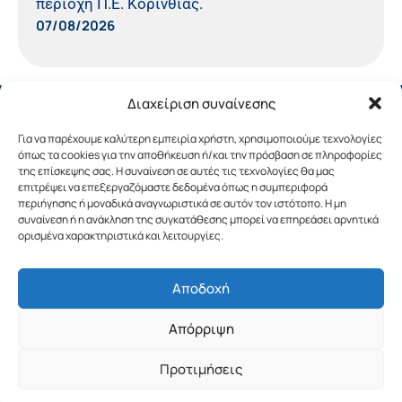
περιοχή Π.Ε. Κορινθίας.
07/08/2026
Διαχείριση συναίνεσης
Για να παρέχουμε καλύτερη εμπειρία χρήστη, χρησιμοποιούμε τεχνολογίες
όπως τα cookies για την αποθήκευση ή/και την πρόσβαση σε πληροφορίες
της επίσκεψης σας. Η συναίνεση σε αυτές τις τεχνολογίες θα μας
επιτρέψει να επεξεργαζόμαστε δεδομένα όπως η συμπεριφορά
περιήγησης ή μοναδικά αναγνωριστικά σε αυτόν τον ιστότοπο. Η μη
συναίνεση ή η ανάκληση της συγκατάθεσης μπορεί να επηρεάσει αρνητικά
ορισμένα χαρακτηριστικά και λειτουργίες.
Αποδοχή
Copyright © 2019 Περιφέρεια Πελοποννήσου.
Απόρριψη
Σχεδιασμός & Υλοποίηση από την
λimeframe
για
την Περιφέρεια Πελοποννήσου
Προτιμήσεις