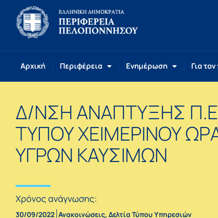
Αρχική
Περιφέρεια
Ενημέρωση
Για τον
Δ/ΝΣΗ ΑΝΑΠΤΥΞΗΣ Π.Ε
ΤΥΠΟΥ ΧΕΙΜΕΡΙΝΟΥ ΩΡΑ
ΥΓΡΩΝ ΚΑΥΣΙΜΩΝ
Χρόνος ανάγνωσης:
30/09/2022
Ανακοινώσεις
,
Δελτία Τύπου Υπηρεσιών