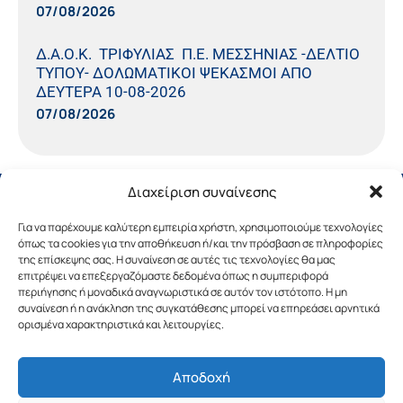
07/08/2026
Δ.Α.Ο.Κ. ΤΡΙΦΥΛΙΑΣ Π.Ε. ΜΕΣΣΗΝΙΑΣ -ΔΕΛΤΙΟ
ΤΥΠΟΥ- ΔΟΛΩΜΑΤΙΚΟΙ ΨΕΚΑΣΜΟΙ ΑΠΟ
ΔΕΥΤΕΡΑ 10-08-2026
07/08/2026
Διαχείριση συναίνεσης
Για να παρέχουμε καλύτερη εμπειρία χρήστη, χρησιμοποιούμε τεχνολογίες
όπως τα cookies για την αποθήκευση ή/και την πρόσβαση σε πληροφορίες
της επίσκεψης σας. Η συναίνεση σε αυτές τις τεχνολογίες θα μας
επιτρέψει να επεξεργαζόμαστε δεδομένα όπως η συμπεριφορά
περιήγησης ή μοναδικά αναγνωριστικά σε αυτόν τον ιστότοπο. Η μη
συναίνεση ή η ανάκληση της συγκατάθεσης μπορεί να επηρεάσει αρνητικά
ορισμένα χαρακτηριστικά και λειτουργίες.
Αποδοχή
Copyright © 2019 Περιφέρεια Πελοποννήσου.