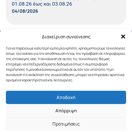
01.08.26 έως και 03.08.26
04/08/2026
Διαχείριση συναίνεσης
Για να παρέχουμε καλύτερη εμπειρία χρήστη, χρησιμοποιούμε τεχνολογίες
όπως τα cookies για την αποθήκευση ή/και την πρόσβαση σε πληροφορίες
της επίσκεψης σας. Η συναίνεση σε αυτές τις τεχνολογίες θα μας
επιτρέψει να επεξεργαζόμαστε δεδομένα όπως η συμπεριφορά
περιήγησης ή μοναδικά αναγνωριστικά σε αυτόν τον ιστότοπο. Η μη
συναίνεση ή η ανάκληση της συγκατάθεσης μπορεί να επηρεάσει αρνητικά
ορισμένα χαρακτηριστικά και λειτουργίες.
Αποδοχή
Copyright © 2019 Περιφέρεια Πελοποννήσου.
Απόρριψη
Σχεδιασμός & Υλοποίηση από την
λimeframe
για
την Περιφέρεια Πελοποννήσου
Προτιμήσεις