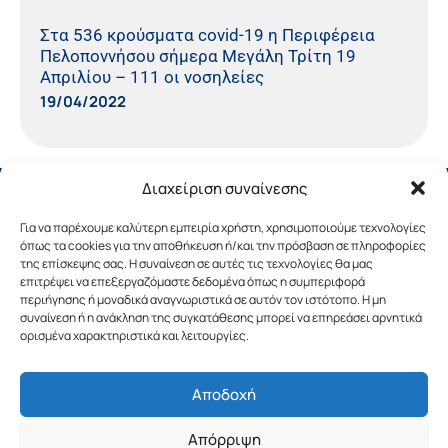
Στα 536 κρούσματα covid-19 η Περιφέρεια
Πελοποννήσου σήμερα Μεγάλη Τρίτη 19
Απριλίου – 111 οι νοσηλείες
19/04/2022
Διαχείριση συναίνεσης
Για να παρέχουμε καλύτερη εμπειρία χρήστη, χρησιμοποιούμε τεχνολογίες
όπως τα cookies για την αποθήκευση ή/και την πρόσβαση σε πληροφορίες
της επίσκεψης σας. Η συναίνεση σε αυτές τις τεχνολογίες θα μας
επιτρέψει να επεξεργαζόμαστε δεδομένα όπως η συμπεριφορά
περιήγησης ή μοναδικά αναγνωριστικά σε αυτόν τον ιστότοπο. Η μη
συναίνεση ή η ανάκληση της συγκατάθεσης μπορεί να επηρεάσει αρνητικά
ορισμένα χαρακτηριστικά και λειτουργίες.
Αποδοχή
Copyright © 2019 Περιφέρεια Πελοποννήσου.
Απόρριψη
Σχεδιασμός & Υλοποίηση από την
λimeframe
για