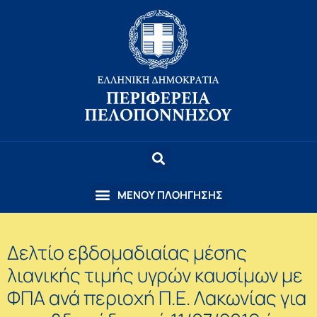
Δελτίο εβδομαδιαίας μέσης
λιανικής τιμής υγρών καυσίμων με
ΦΠΑ ανά περιοχή Π.Ε. Λακωνίας για