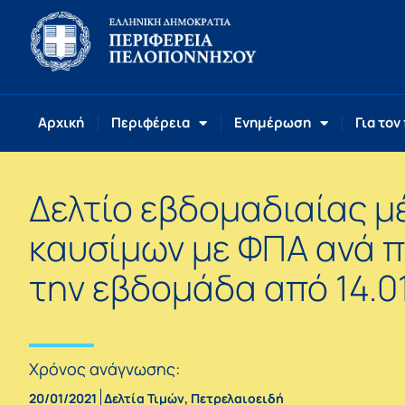
Αρχική
Περιφέρεια
Ενημέρωση
Για τον
Δελτίο εβδομαδιαίας μ
καυσίμων με ΦΠΑ ανά π
την εβδομάδα από 14.01.
Χρόνος ανάγνωσης:
20/01/2021
Δελτία Τιμών
,
Πετρελαιοειδή