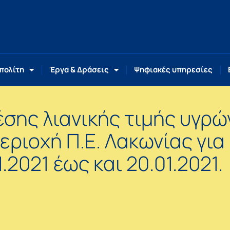
 πολίτη
Έργα & Δράσεις
Ψηφιακές υπηρεσίες
έσης λιανικής τιμής υγρώ
εριοχή Π.Ε. Λακωνίας για
2021 έως και 20.01.2021.