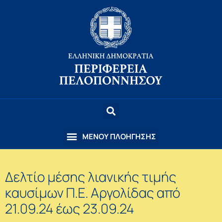
Δελτίο μέσης λιανικής τιμής
καυσίμων Π.Ε. Αργολίδας από
21.09.24 έως 23.09.24