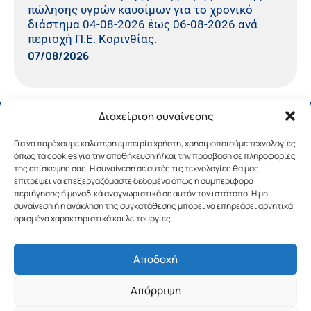
πώλησης υγρών καυσίμων για το χρονικό
διάστημα 04-08-2026 έως 06-08-2026 ανά
περιοχή Π.Ε. Κορινθίας.
07/08/2026
Διαχείριση συναίνεσης
Για να παρέχουμε καλύτερη εμπειρία χρήστη, χρησιμοποιούμε τεχνολογίες
όπως τα cookies για την αποθήκευση ή/και την πρόσβαση σε πληροφορίες
της επίσκεψης σας. Η συναίνεση σε αυτές τις τεχνολογίες θα μας
επιτρέψει να επεξεργαζόμαστε δεδομένα όπως η συμπεριφορά
περιήγησης ή μοναδικά αναγνωριστικά σε αυτόν τον ιστότοπο. Η μη
συναίνεση ή η ανάκληση της συγκατάθεσης μπορεί να επηρεάσει αρνητικά
ορισμένα χαρακτηριστικά και λειτουργίες.
Αποδοχή
Copyright © 2019 Περιφέρεια Πελοποννήσου.
Απόρριψη
Σχεδιασμός & Υλοποίηση από την
λimeframe
για
την Περιφέρεια Πελοποννήσου