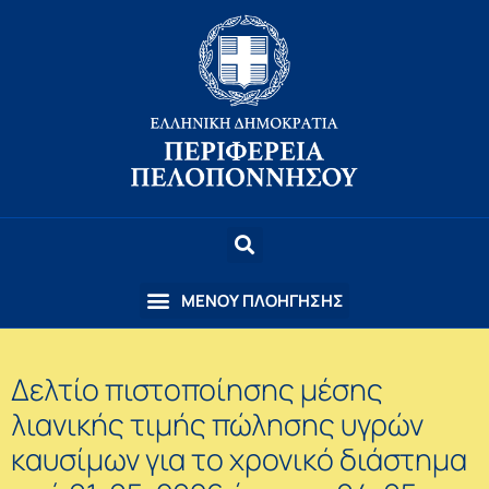
Δελτίο πιστοποίησης μέσης
λιανικής τιμής πώλησης υγρών
καυσίμων για το χρονικό διάστημα