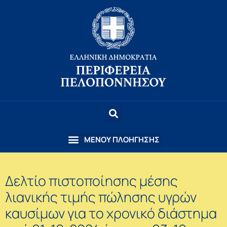
Δελτίο πιστοποίησης μέσης
λιανικής τιμής πώλησης υγρών
καυσίμων για το χρονικό διάστημα