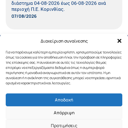
διάστημα 04-08-2026 έως 06-08-2026 ανά
περιοχή Π.Ε. Κορινθίας.
07/08/2026
Διαχείριση συναίνεσης
Για να παρέχουμε καλύτερη εμπειρία χρήστη, χρησιμοποιούμε τεχνολογίες
όπως τα cookies για την αποθήκευση ή/και την πρόσβαση σε πληροφορίες
της επίσκεψης σας. Η συναίνεση σε αυτές τις τεχνολογίες θα μας
επιτρέψει να επεξεργαζόμαστε δεδομένα όπως η συμπεριφορά
περιήγησης ή μοναδικά αναγνωριστικά σε αυτόν τον ιστότοπο. Η μη
συναίνεση ή η ανάκληση της συγκατάθεσης μπορεί να επηρεάσει αρνητικά
ορισμένα χαρακτηριστικά και λειτουργίες.
Αποδοχή
Copyright © 2019 Περιφέρεια Πελοποννήσου.
Απόρριψη
Σχεδιασμός & Υλοποίηση από την
λimeframe
για
την Περιφέρεια Πελοποννήσου
Προτιμήσεις